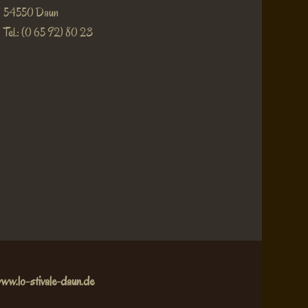
54550 Daun
Tel.: (0 65 92) 80 23
ww.lo-stivale-daun.de