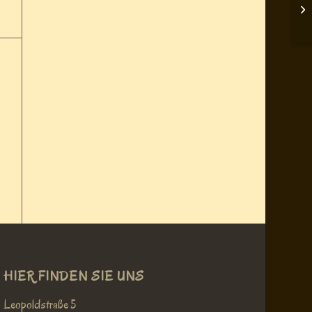
Th
HIER FINDEN SIE UNS
Leopoldstraße 5