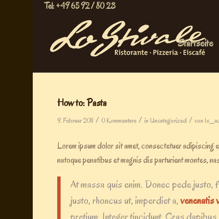
Tel: +49 65 92 / 80 23
Startseite
How to: Pasta
/
/
/
9. Februar 2011
0 Kommentare
in
Uncategorized
von
ls_a
Lorem ipsum dolor sit amet, consectetuer adipiscing 
natoque penatibus et magnis dis parturient montes, nas
At massa quis enim. Donec pede justo, frin
justo, rhoncus ut, imperdiet a,
venenatis v
pretium. Integer tincidunt. Cras dapibu