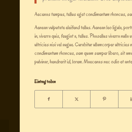
Aecenas tempus, tellus eget condimentum rhoncus, sem
Aenean vulputate eleifend tellus. Aenean leo ligula, port
in, viverra quis, feugiat a, tellus. Phasellus viverra nul
ultricies nisi vel augue. Curabitur ullamcorper ultrici
condimentum rhoncus, sem quam semper libero, sit ame
pulvinar, hendrerit id, lorem. Maecenas nec odio et ant
Eintrag teilen