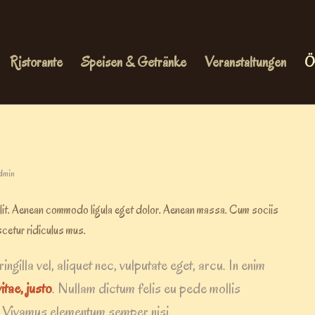
Ristorante
Speisen & Getränke
Veranstaltungen
Ö
dmin
elit. Aenean commodo ligula eget dolor. Aenean massa. Cum sociis
cetur ridiculus mus.
gilla vel, aliquet nec, vulputate eget, arcu. In enim
itae, justo
. Nullam dictum felis eu pede mollis
s. Vivamus elementum semper nisi.