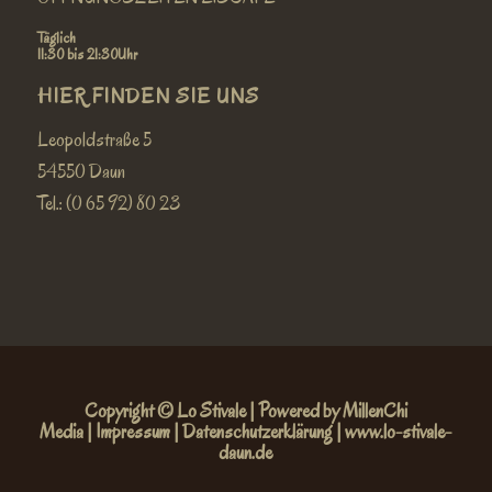
Täglich
11:30 bis 21:30Uhr
HIER FINDEN SIE UNS
Leopoldstraße 5
54550 Daun
Tel.: (0 65 92) 80 23
Copyright © Lo Stivale |
Powered by MillenChi
Media
|
Impressum
|
Datenschutzerklärung
|
www.lo-stivale-
daun.de